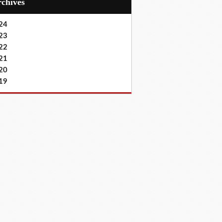
Archives
24
23
22
21
20
19