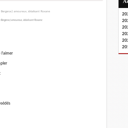
20
20
 Bergerac) amoureux, idéalisant Roxane
20
20
20
20
 l'aimer
pler
t
bsédés