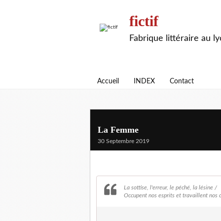
fictif
Fabrique littéraire au l
Accueil
INDEX
Contact
La Femme
30 Septembre 2019
La sottise, l'erreur, le péché, la lésine /
Occupent nos esprits et travaillent nos 