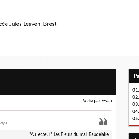
ycée Jules Lesven, Brest
P
01.
02.
Publié par Ewan
03
04
05
corps
"Au lecteur", Les Fleurs du mal, Baudelaire