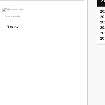
20
20
Satan te surveille
20
Ô Diable
20
20
20