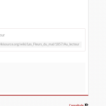
eur
.wikisource.org/wiki/Les_Fleurs_du_mal/1857/Au_lecteur
L'assuétude