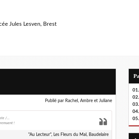
ycée Jules Lesven, Brest
P
01.
02.
Publié par Rachel, Ambre et Juliane
03
04
te /...
05
s remuent !
"Au Lecteur", Les Fleurs du Mal, Baudelaire