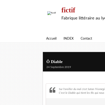
fictif
Fabrique littéraire au l
Accueil
INDEX
Contact
Ô Diable
24 Septembre 2019
Sur l'oreiller du mal c'est Satan Trismégis
C'est le Diable qui tient les fils qui nou