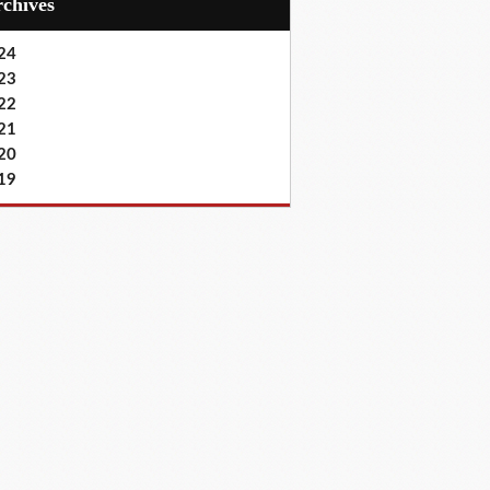
Archives
24
23
22
21
20
19