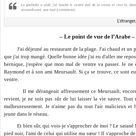
La gâchette a cédé, j'ai touché le ventre poli de la crosse et c'est là, dans
assourdissant, que tout a commencé.
L'étranger
– Le point de vue de l’Arabe –
J'ai déjeuné au restaurant de la plage. J'ai chaud et un pe
que j'ai trop mangé. Quelle bonne idée j'ai eu d'aller me repos
bernique, j'espère que mon mal de ventre va passer. Je ne 
Raymond et à son ami Meursault. Si ça se trouve, ce sont e
ventre.
Il me dérangeait affreusement ce Meursault, encore 
revient, je ne suis pas sûr de lui laisser la vie sauve. Tout
malheureusement. Je n'aime pas du tout l'air malicieux et 
jeune dans le réseau.
Et bien sûr, qui vois-je s'approcher de moi ? Le satané M
pied noir, l'ami de celui qui utilise ma sœur ! Il s'approche d