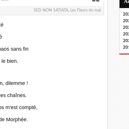
SED NON SATIATA, Les Fleurs du mal
20
20
té
20
20
é
20
20
haos sans fin
 le bien.
on, dilemme !
mes chaînes.
mps m'est compté,
 de Morphée.