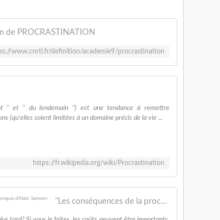
ion de PROCRASTINATION
ps://www.cnrtl.fr/definition/academie9/procrastination
ant " et " du lendemain ") est une tendance à remettre
(qu'elles soient limitées à un domaine précis de la vie ...
https://fr.wikipedia.org/wiki/Procrastination
"Les conséquences de la procrastination": La chronique d'Alain Samson
us tard? Si vous le faites, les coûts peuvent être importants.