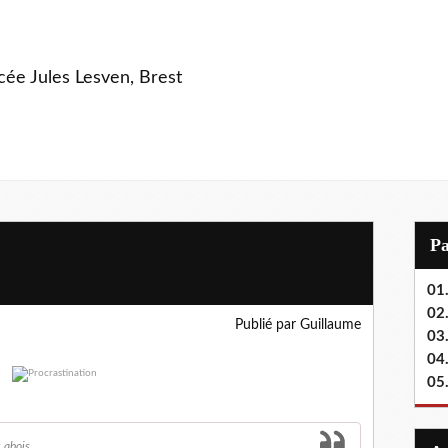
ycée Jules Lesven, Brest
P
01.
02.
Publié par Guillaume
03
04
05
x abois