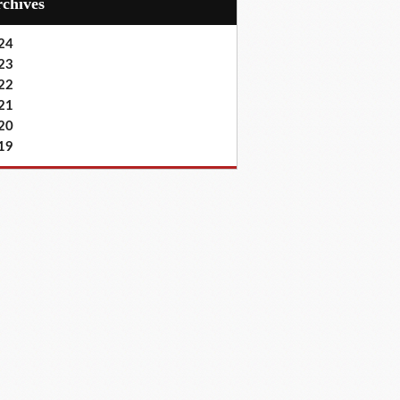
Archives
24
23
22
21
20
19