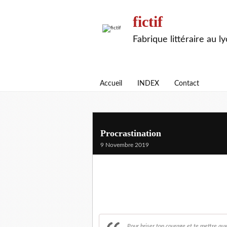
fictif
Fabrique littéraire au l
Accueil
INDEX
Contact
Procrastination
9 Novembre 2019
Pour briser ton courage et te mettre au