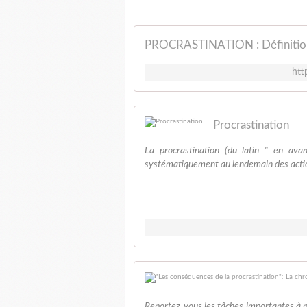
PROCRASTINATION : Définit
htt
Procrastination
La procrastination (du latin " en av
systématiquement au lendemain des actions 
Reportez-vous les tâches importantes à pl