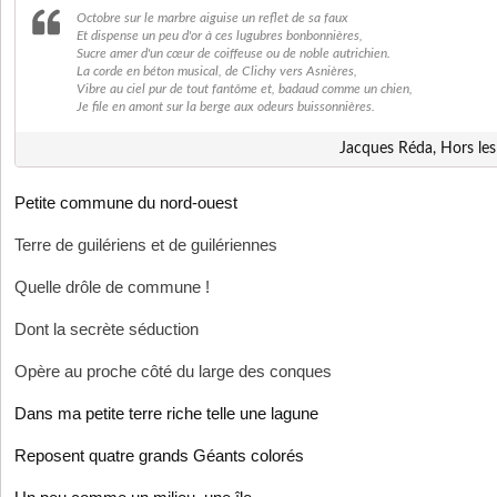
Octobre sur le marbre aiguise un reflet de sa faux
Et dispense un peu d'or à ces lugubres bonbonnières,
Sucre amer d'un cœur de coiffeuse ou de noble autrichien.
La corde en béton musical, de Clichy vers Asnières,
Vibre au ciel pur de tout fantôme et, badaud comme un chien,
Je file en amont sur la berge aux odeurs buissonnières.
Jacques Réda, Hors les
Petite commune du nord-ouest
Terre de guilériens et de guilériennes
Quelle drôle de commune !
Dont la secrète séduction
Opère au proche côté du large des conques
Dans ma petite terre riche telle une lagune
Reposent quatre grands Géants colorés