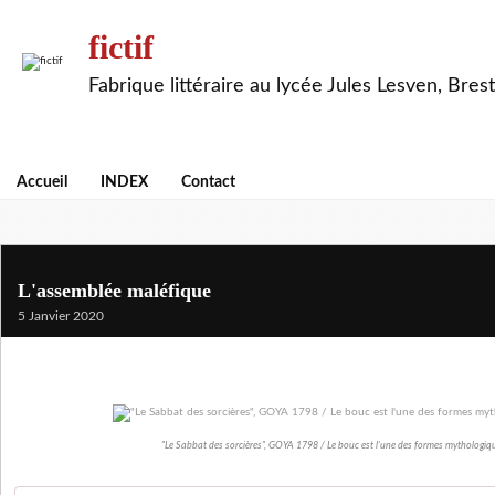
fictif
Fabrique littéraire au lycée Jules Lesven, Brest
Accueil
INDEX
Contact
L'assemblée maléfique
5 Janvier 2020
"Le Sabbat des sorcières", GOYA 1798 / Le bouc est l'une des formes mythologiq