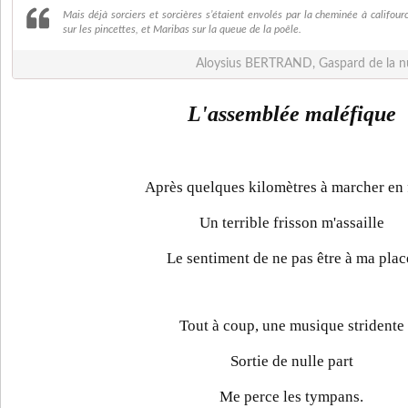
Mais déjà sorciers et sorcières s’étaient envolés par la cheminée à califourc
sur les pincettes, et Maribas sur la queue de la poêle.
Aloysius BERTRAND, Gaspard de la nui
L'assemblée maléfique
Après quelques kilomètres à marcher en 
Un terrible frisson m'assaille
Le sentiment de ne pas être à ma plac
Tout à coup, une musique stridente
Sortie de nulle part
Me perce les tympans.