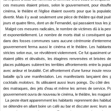
ces mesures étaient prises, selon le gouvernement, pour étouffe
cinéma, le théâtre et l’église étaient ouverts pour que la popula
divertir. Mais il y avait seulement une pièce de théâtre qui était jou
jours et quatre films, dont un de Fernandel, qui passaient tous les j
Malgré ces mesures radicales, le nombre de victimes dû à la pe
et exponentiellement. Le nombre de morts était si conséquent que
dans des fosses communes sans aucune cérémonie d’enterrement
gouvernement ferma aussi le cinéma et le théâtre. Les habitant
strictes selon eux, se révoltèrent violemment. Ce fut quasiment u
étaient pillés et dévalisés, les étagères renversées et brisées de
places publiques subirent les terribles affrontements entre la popula
avec ardeur et brutalité. Cet affrontement d’une fureur inouïe re
bataille qu’à une manifestation. Les manifestants lançaient des p
cocktails
molotovs.
Ils utilisaient aussi leurs poings. Du côté des 
des matraques, des jets d’eau et même les armes de service. Pour 
gouvernement ouvra de nouveau le cinéma, le théâtre, les magasins
La peste étant apparemment les habitants reprennent des habitudes 
se détendre en allant boire un café au bar et discuter avec leurs a