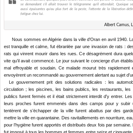
se demandant s'il allait trouver le télégramme qu'il attendait. Quoique s
aussi épuisantes qu'au plus fort de la peste, l'attente de la libération défi
fatigue chez lui.
Albert Camus, L
Nous sommes en Algérie dans la ville d’Oran en avril 1940. La 
est tranquille et calme, fut ébranlée par une invasion de rats : de
rats qui vinrent mourir dans les rues. Ce désagrément dura quelq
vite qu’il avait commencé. Le jour suivant le concierge d’un établi
mal effroyable et soudain. Ce malade mourut très rapidement e
envoyèrent un recommandé au gouvernement alertant au sujet d’u
Le gouvernement prit des solutions radicales : les automobil
circulation ; les piscines, les bains publics, les restaurants, le
publics furent fermés et il était strictement interdit d’y entrer. 
leurs proches furent emmenés dans des camps pour y subir u
tentèrent de s’échapper de la ville furent abattus par des gard
mettre la ville en quarantaine. Des ravitaillements en nourriture, e
pour l’hygiène furent apportés et distribués deux fois par semaine. 
fut imposé à tous les hommes et femmes entre seize et cinquante