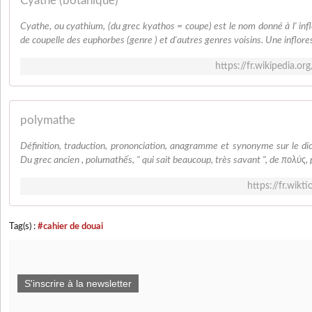
Cyathe (botanique)
Cyathe, ou cyathium, (du grec kyathos = coupe) est le nom donné à l' inf
de coupelle des euphorbes (genre ) et d'autres genres voisins. Une inflore
https://fr.wikipedia.o
polymathe
Définition, traduction, prononciation, anagramme et synonyme sur le dic
Du grec ancien , polumathếs, " qui sait beaucoup, très savant ", de πολύς, po
https://fr.wikt
Tag(s) :
#cahier de douai
S'inscrire à la newsletter