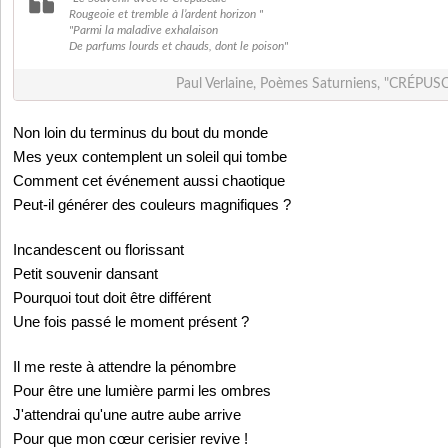
Rougeoie et tremble à l’ardent horizon "
"Parmi la maladive exhalaison
De parfums lourds et chauds, dont le poison"
Paul Verlaine, Poèmes Saturniens, "CRÉ
Non loin du terminus du bout du monde
Mes yeux contemplent un soleil qui tombe
Comment cet événement aussi chaotique
Peut-il générer des couleurs magnifiques ?
Incandescent ou florissant
Petit souvenir dansant
Pourquoi tout doit être différent
Une fois passé le moment présent ?
Il me reste à attendre la pénombre
Pour être une lumière parmi les ombres
J'attendrai qu'une autre aube arrive
Pour que mon cœur cerisier revive !