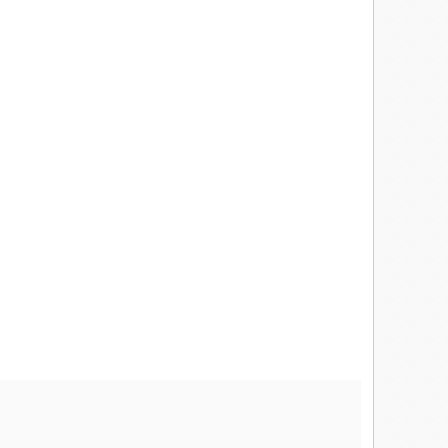
maintenant l'heure
llure flamboyante
un corps fier
 est nu comme un ver