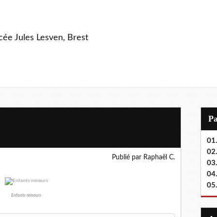
ycée Jules Lesven, Brest
P
01.
02.
Publié par Raphaël C.
03
04
05
Enfants mineurs