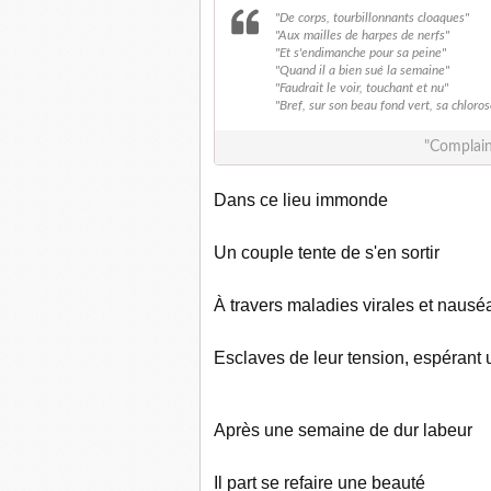
"De corps, tourbillonnants cloaques"
"Aux mailles de harpes de nerfs"
"Et s'endimanche pour sa peine"
"Quand il a bien sué la semaine"
"Faudrait le voir, touchant et nu"
"Bref, sur son beau fond vert, sa chloros
"Complain
Dans ce 
Un couple te
À travers maladie
Esclaves de leur tension, espérant 
Après une se
Il part se r