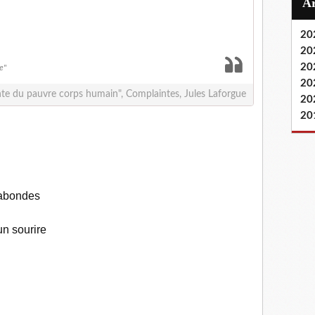
20
20
20
e"
20
te du pauvre corps humain", Complaintes, Jules Laforgue
20
20
lieu immonde
nte de s'en sortir
s virales et nauséabondes
un sourire
maine de dur labeur
efaire une beauté