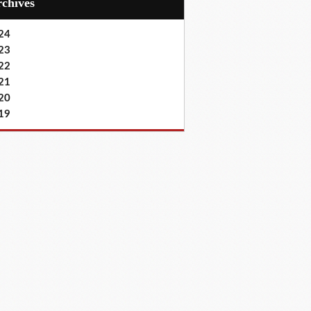
Archives
24
23
22
21
20
19