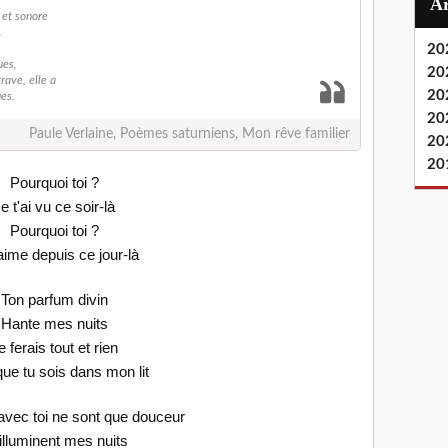
 et sonore
.
20
ues,
20
grave, elle a
20
ues.
20
Paule Verlaine, Poèmes saturniens, Mon rêve familier
20
20
Pourquoi toi ?
e t'ai vu ce soir-là
Pourquoi toi ?
'aime depuis ce jour-là
Ton parfum divin
Hante mes nuits
e ferais tout et rien
ue tu sois dans mon lit
vec toi ne sont que douceur
 illuminent mes nuits