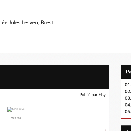
ycée Jules Lesven, Brest
P
01.
02.
Publié par Elsy
03
04
05
Mon rêve