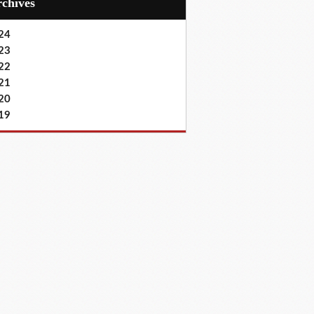
Archives
24
23
22
21
20
19