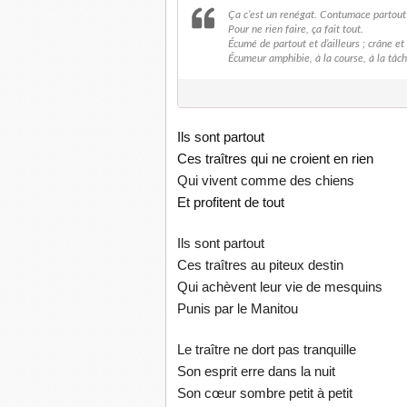
Ça c’est un renégat. Contumace partout 
Pour ne rien faire, ça fait tout.
Écumé de partout et d’ailleurs ; crâne et
Écumeur amphibie, à la course, à la tâc
Ils sont partout
Ces traîtres qui ne croient en rien
Qui vivent comme des chiens
Et profitent de tout
Ils sont partout
Ces traîtres au piteux destin
Qui achèvent leur vie de mesquins
Punis par le Manitou
Le traître ne dort pas tranquille
Son esprit erre dans la nuit
Son cœur sombre petit à petit