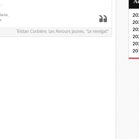
:
 lâche,
20
he
20
20
Tristan Corbière, Les Amours jaunes, "Le renégat"
20
20
20