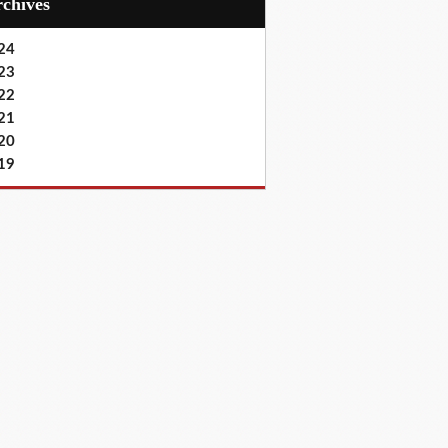
Archives
24
23
22
21
20
19