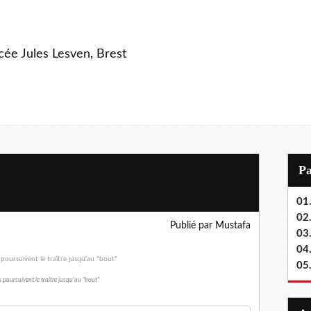
ycée Jules Lesven, Brest
P
01.
02.
Publié par Mustafa
03
04
05
s poursuivent le traître jusqu'au "bout"