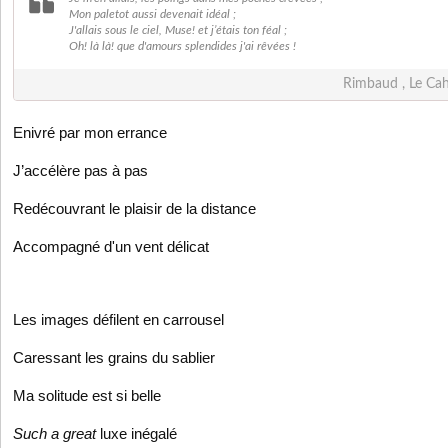
Mon paletot aussi devenait idéal ;
J'allais sous le ciel, Muse! et j’étais ton féal ;
Oh! là là! que d'amours splendides j'ai rêvées !
Rimbaud , Le Ca
Enivré par mon errance
J’accélère pas à pas
Redécouvrant le plaisir de la distance
Accompagné d'un vent délicat
Les images défilent en carrousel
Caressant les grains du sablier
Ma solitude est si belle
Such a great
luxe inégalé