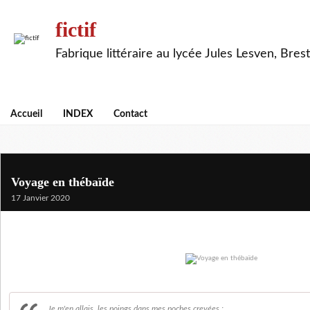
fictif
Fabrique littéraire au lycée Jules Lesven, Brest
Accueil
INDEX
Contact
Voyage en thébaïde
17 Janvier 2020
Je m'en allais, les poings dans mes poches crevées ;