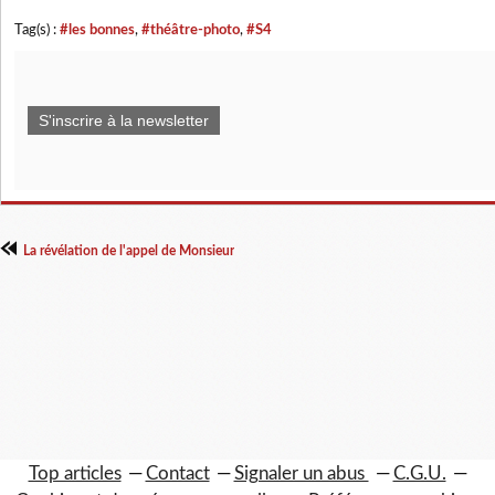
Tag(s) :
#les bonnes
,
#théâtre-photo
,
#S4
S'inscrire à la newsletter
La révélation de l'appel de Monsieur
Top articles
Contact
Signaler un abus
C.G.U.