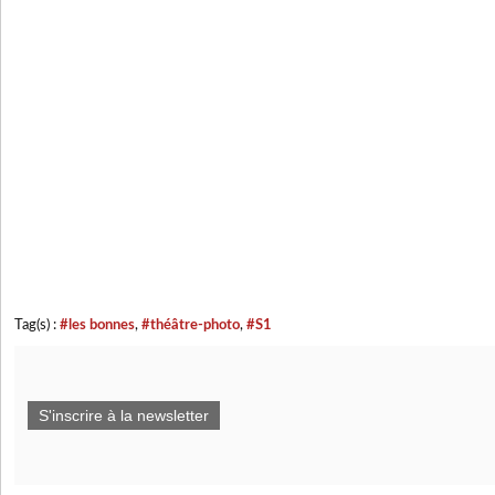
Tag(s) :
#les bonnes
,
#théâtre-photo
,
#S1
S'inscrire à la newsletter