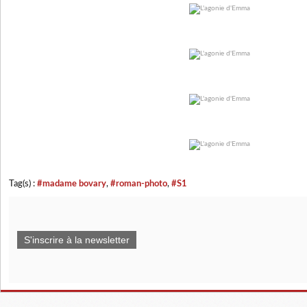
Tag(s) :
#madame bovary
,
#roman-photo
,
#S1
S'inscrire à la newsletter