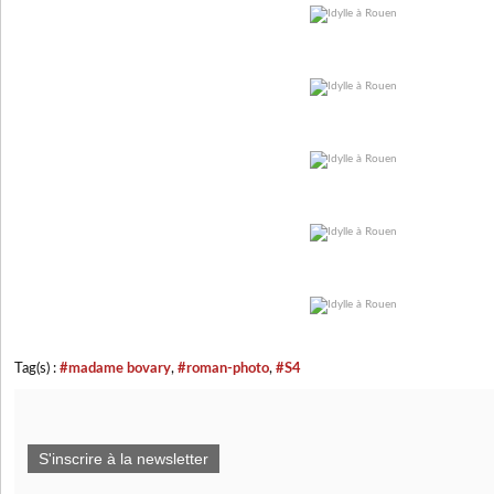
Tag(s) :
#madame bovary
,
#roman-photo
,
#S4
S'inscrire à la newsletter