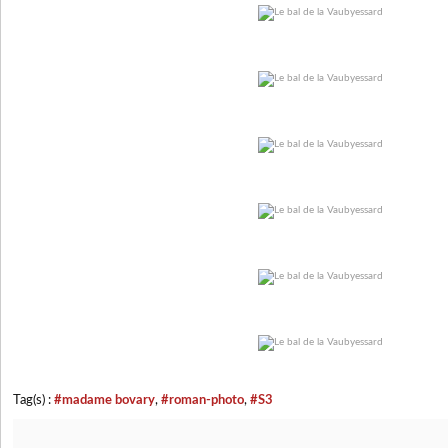
Tag(s) :
#madame bovary
,
#roman-photo
,
#S3