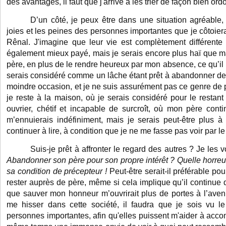
des avantages, il faut que j'arrive à les trier de façon bien or
D’un côté, je peux être dans une situation agréable, 
joies et les peines des personnes importantes que je côtoi
Rênal. J'imagine que leur vie est complètement différente 
également mieux payé, mais je serais encore plus haï que m
père, en plus de le rendre heureux par mon absence, ce qu’il 
serais considéré comme un lâche étant prêt à abandonner de
moindre occasion, et je ne suis assurément pas ce genre de p
je reste à la maison, où je serais considéré pour le resta
ouvrier, chétif et incapable de surcroît, où mon père cont
m’ennuierais indéfiniment, mais je serais peut-être plus à
continuer à lire, à condition que je ne me fasse pas voir par le
Suis-je prêt à affronter le regard des autres ? Je les 
Abandonner son père pour son propre intérêt ? Quelle horreur 
sa condition de précepteur !
Peut-être serait-il préférable p
rester auprès de père, même si cela implique qu’il continue 
que sauver mon honneur m’ouvrirait plus de portes à l’aven
me hisser dans cette société, il faudra que je sois vu l
personnes importantes, afin qu'elles puissent m'aider à acco