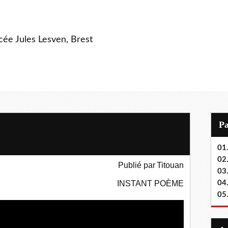
ycée Jules Lesven, Brest
P
01.
02.
Publié par
Titouan
03
INSTANT POÈME
04
05