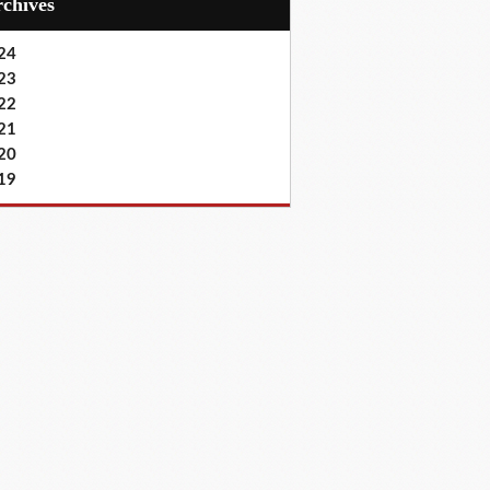
Archives
24
23
22
21
20
19