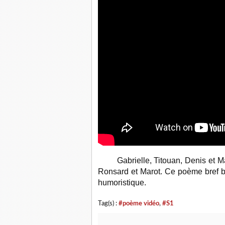
Gabrielle, Titouan, Denis et M
Ronsard et Marot. Ce poème bref bl
humoristique.
Tag(s) :
#poème vidéo
,
#S1