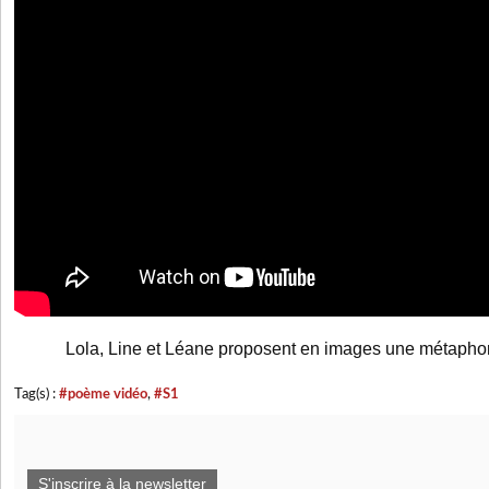
Lola, Line et Léane proposent en images une métapho
Tag(s) :
#poème vidéo
,
#S1
S'inscrire à la newsletter