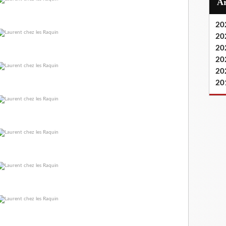
20
20
20
20
20
20