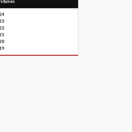
Archives
24
23
22
21
20
19