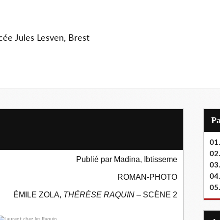
ycée Jules Lesven, Brest
P
01.
02.
Publié par
Madina, Ibtisseme
03
ROMAN-PHOTO
04
05
ÉMILE ZOLA,
THÉRÈSE RAQUIN
– SCÈNE 2