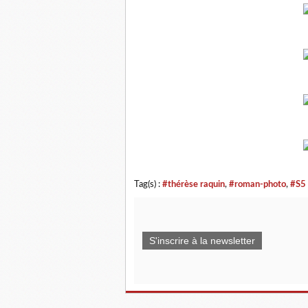
Tag(s) :
#thérèse raquin
,
#roman-photo
,
#S5
S'inscrire à la newsletter