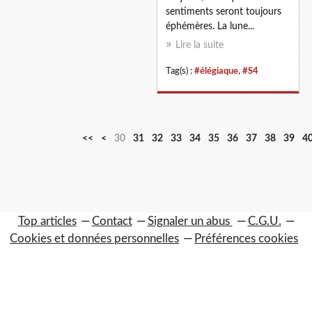
sentiments seront toujours
éphémères. La lune...
Lire la suite
Tag(s) :
#élégiaque
,
#S4
1
2
<<
<
30
31
32
33
34
35
36
37
38
39
4
0
0
Top articles
Contact
Signaler un abus
C.G.U.
Cookies et données personnelles
Préférences cookies