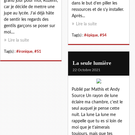
grand jour pour moi, Rozenn,
dans le but d’en piller les
car je décide de mettre une
ressources et de s’y installer.
jupe au lycée. J’ai déjà hâte
Après...
de sentir les regards des
Lire la suite
gentils garçons se poser sur
moi....
Tag(s) :
#épique
,
#S4
Lire la suite
Tag(s) :
#ironique
,
#S1
La seule lumière
22 Octobre 2021
Publié par Mathis et Andy
Source Un rayon de lune
éclaire ma chambre, c'est le
seul auquel je pense cette
nuit. La lune La lune me
rappelle que tu es si loin de
moi que je t'aimerais
toujours, mais que tes