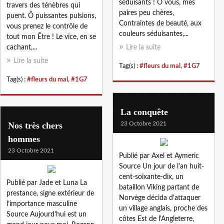
séduisants ! Ô vous, mes
travers des ténèbres qui
paires peu chères,
puent. Ô puissantes pulsions,
Contraintes de beauté, aux
vous prenez le contrôle de
couleurs séduisantes,...
tout mon Être ! Le vice, en se
cachant,...
Lire la suite
Lire la suite
Tag(s) :
#fleurs du mal
,
#1G7
Tag(s) :
#fleurs du mal
,
#1G7
La conquête
Nos très chers
23 Octobre 2021
hommes
23 Octobre 2021
Publié par Axel et Aymeric
Source Un jour de l'an huit-
cent-soixante-dix, un
Publié par Jade et Luna La
bataillon Viking partant de
prestance, signe extérieur de
Norvège décida d'attaquer
l’importance masculine
un village anglais, proche des
Source Aujourd’hui est un
côtes Est de l'Angleterre,