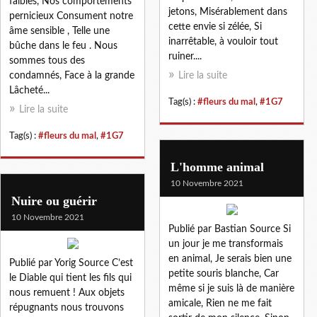
faibles, Nos comportements
jetons, Misérablement dans
pernicieux Consument notre
cette envie si zélée, Si
âme sensible , Telle une
inarrêtable, à vouloir tout
bûche dans le feu . Nous
ruiner....
sommes tous des
condamnés, Face à la grande
Lire la suite
Lâcheté...
Tag(s) :
#fleurs du mal
,
#1G7
Lire la suite
Tag(s) :
#fleurs du mal
,
#1G7
L'homme animal
10 Novembre 2021
Nuire ou guérir
10 Novembre 2021
Publié par Bastian Source Si
un jour je me transformais
en animal, Je serais bien une
Publié par Yorig Source C’est
petite souris blanche, Car
le Diable qui tient les fils qui
même si je suis là de manière
nous remuent ! Aux objets
amicale, Rien ne me fait
répugnants nous trouvons