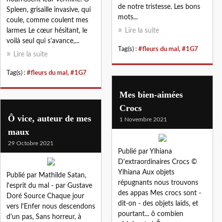
de notre tristesse. Les bons
Spleen, grisaille invasive, qui
mots...
coule, comme coulent mes
larmes Le cœur hésitant, le
Lire la suite
voilà seul qui s'avance,...
Tag(s) :
#fleurs du mal
,
#1G7
Lire la suite
Tag(s) :
#fleurs du mal
,
#1G7
Mes bien-aimées
Crocs
Ô vice, auteur de mes
1 Novembre 2021
maux
29 Octobre 2021
Publié par Ylhiana
D'extraordinaires Crocs ©
Ylhiana Aux objets
Publié par Mathilde Satan,
répugnants nous trouvons
l'esprit du mal - par Gustave
des appas Mes crocs sont -
Doré Source Chaque jour
dit-on - des objets laids, et
vers l'Enfer nous descendons
pourtant... ô combien
d'un pas, Sans horreur, à