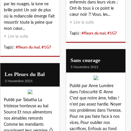
enfermés dans leurs vices ;
par les nuages, la lune ne
Ont-ils tous à ce point le
brille point Un soir de plus
cœur noir ?! Vous, les...
où la mélancolie émerge Fait
ressortir toute la peine que
Lire la suite
mon cœur...
Tag(s) :
#fleurs du mal
,
#1G7
Lire la suite
Tag(s) :
#fleurs du mal
,
#1G7
Sans courage
5 Novembre 2021
Les Pleurs du Bal
3 Novembre 2021
Publié par Anne Lumière
dans l'obscurité © Anne
C'est que notre âme, hélas !
Publié par Tabatha La
n'est pas assez hardie. Noyer
tristesse honteuse au bal
nos problèmes dans l’ivresse,
Source Et nous alimentons
Pour ne pas faire face à nos
nos aimables remords
vices, Pour oublier nos
Comme les mendiants
sacrifices, Enfouis au fond
nourrissent leur vermine. Ô