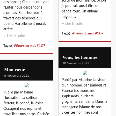
sortir de mon silence. Sinon
des appas ; Chaque jour vers
je pourrais aussi être un
l’Enfer nous descendons
panda roux, Un animal
d’un pas, Sans horreur, à
mignon...
travers des ténèbres qui
puent. Harcèlement moral,
Lire la suite
arrête...
Tag(s) :
#fleurs du mal
,
#1G7
Lire la suite
Tag(s) :
#fleurs du mal
,
#1G7
Vous, les hommes
10 Novembre 2021
Mon cœur
6 Novembre 2021
Publié par Maurine La vision
d'un homme, par Baudelaire
Source Les monstres
Publié par Maxime
glapissants, hurlants,
Illustration La sottise,
grognants, rampants Dans la
l'erreur, le péché, la lésine,
ménagerie infâme de nos
Occupent nos esprits et
vices Les hommes sont
travaillent nos corps, Cachée