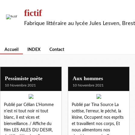
fictif
Fabrique littéraire au lycée Jules Lesven, Brest
Accueil
INDEX
Contact
Pessimiste poète
Aux hommes
10 Novembre 2021
10 Novembre 2021
Publié par Célian L'Homme
Publié par Tina Source La
n'est ni tout noir ni tout
sottise, l’erreur, le péché, la
blanc, il est vices et
lésine, Occupent nos esprits
bienveillance. / Affiche du
et travaillent nos corps, Et
film LES AILES DU DESIR,
nous alimentons nos