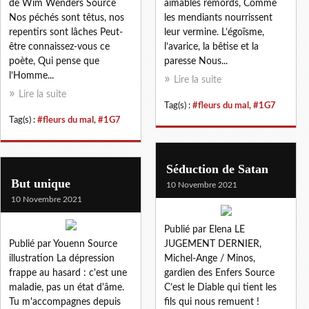
de Wim Wenders Source
aimables remords, Comme
Nos péchés sont têtus, nos
les mendiants nourrissent
repentirs sont lâches Peut-
leur vermine. L’égoïsme,
être connaissez-vous ce
l’avarice, la bêtise et la
poète, Qui pense que
paresse Nous...
l’Homme...
Lire la suite
Lire la suite
Tag(s) :
#fleurs du mal
,
#1G7
Tag(s) :
#fleurs du mal
,
#1G7
Séduction de Satan
But unique
10 Novembre 2021
10 Novembre 2021
Publié par Elena LE
Publié par Youenn Source
JUGEMENT DERNIER,
illustration La dépression
Michel-Ange / Minos,
frappe au hasard : c'est une
gardien des Enfers Source
maladie, pas un état d'âme.
C’est le Diable qui tient les
Tu m'accompagnes depuis
fils qui nous remuent !