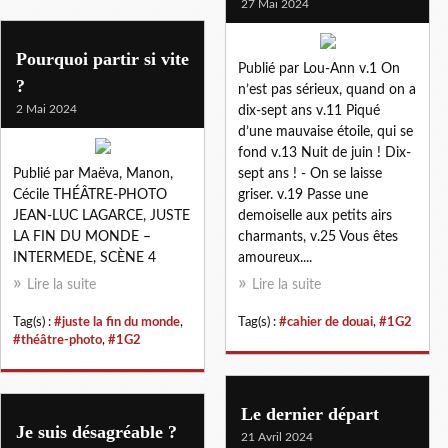
27 Mai 2024
Pourquoi partir si vite
Publié par Lou-Ann v.1 On
?
n’est pas sérieux, quand on a
2 Mai 2024
dix-sept ans v.11 Piqué
d’une mauvaise étoile, qui se
fond v.13 Nuit de juin ! Dix-
Publié par Maëva, Manon,
sept ans ! - On se laisse
Cécile THÉÂTRE-PHOTO
griser. v.19 Passe une
JEAN-LUC LAGARCE, JUSTE
demoiselle aux petits airs
LA FIN DU MONDE –
charmants, v.25 Vous êtes
INTERMEDE, SCÈNE 4
amoureux....
Lire la suite
Lire la suite
Tag(s) :
#juste la fin du monde
,
Tag(s) :
#cahier de douai
,
#1G2
#théâtre-photo
,
#1G2
Le dernier départ
Je suis désagréable ?
21 Avril 2024