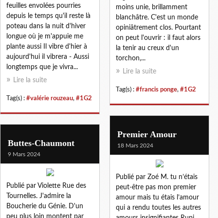
feuilles envolées pourries
moins unie, brillamment
depuis le temps qu'il reste là
blanchâtre. C'est un monde
poteau dans la nuit d'hiver
opiniâtrement clos. Pourtant
longue où je m'appuie me
on peut l'ouvrir : il faut alors
plante aussi Il vibre d'hier à
la tenir au creux d'un
aujourd'hui il vibrera - Aussi
torchon,...
longtemps que je vivra...
Lire la suite
Lire la suite
Tag(s) :
#francis ponge
,
#1G2
Tag(s) :
#valérie rouzeau
,
#1G2
Premier Amour
Buttes-Chaumont
18 Mars 2024
9 Mars 2024
Publié par Zoé M. tu n’étais
Publié par Violette Rue des
peut-être pas mon premier
Tournelles. J'admire la
amour mais tu étais l’amour
Boucherie du Génie. D'un
qui a rendu toutes les autres
peu plus loin montent par
amours insignifiantes Rupi