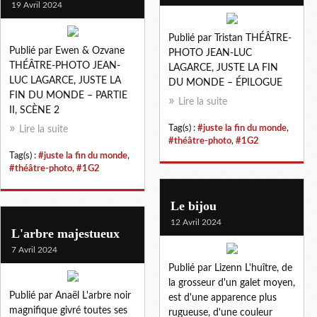
19 Avril 2024
Publié par Tristan THÉÂTRE-
Publié par Ewen & Ozvane
PHOTO JEAN-LUC
THÉÂTRE-PHOTO JEAN-
LAGARCE, JUSTE LA FIN
LUC LAGARCE, JUSTE LA
DU MONDE – ÉPILOGUE
FIN DU MONDE – PARTIE
Lire la suite
II, SCÈNE 2
Tag(s) :
#juste la fin du monde
,
Lire la suite
#théâtre-photo
,
#1G2
Tag(s) :
#juste la fin du monde
,
#théâtre-photo
,
#1G2
Le bijou
12 Avril 2024
L'arbre majestueux
7 Avril 2024
Publié par Lizenn L'huître, de
la grosseur d'un galet moyen,
Publié par Anaël L'arbre noir
est d'une apparence plus
magnifique givré toutes ses
rugueuse, d'une couleur