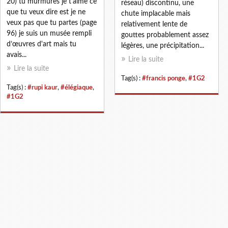
20) tu murmures je t'aime ce
réseau) discontinu, une
que tu veux dire est je ne
chute implacable mais
veux pas que tu partes (page
relativement lente de
96) je suis un musée rempli
gouttes probablement assez
d’œuvres d'art mais tu
légères, une précipitation...
avais...
Lire la suite
Lire la suite
Tag(s) :
#francis ponge
,
#1G2
Tag(s) :
#rupi kaur
,
#élégiaque
,
#1G2