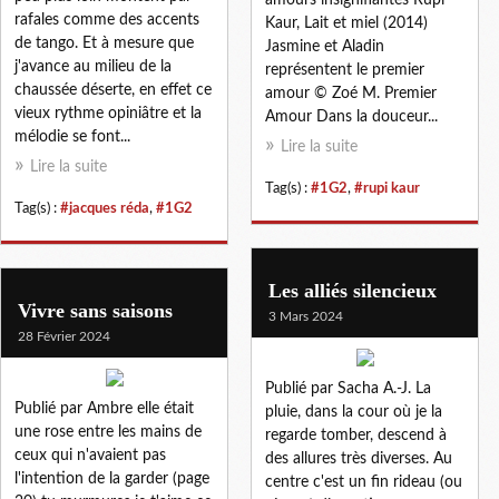
rafales comme des accents
Kaur, Lait et miel (2014)
de tango. Et à mesure que
Jasmine et Aladin
j'avance au milieu de la
représentent le premier
chaussée déserte, en effet ce
amour © Zoé M. Premier
vieux rythme opiniâtre et la
Amour Dans la douceur...
mélodie se font...
Lire la suite
Lire la suite
Tag(s) :
#1G2
,
#rupi kaur
Tag(s) :
#jacques réda
,
#1G2
Les alliés silencieux
Vivre sans saisons
3 Mars 2024
28 Février 2024
Publié par Sacha A.-J. La
Publié par Ambre elle était
pluie, dans la cour où je la
une rose entre les mains de
regarde tomber, descend à
ceux qui n'avaient pas
des allures très diverses. Au
l'intention de la garder (page
centre c'est un fin rideau (ou