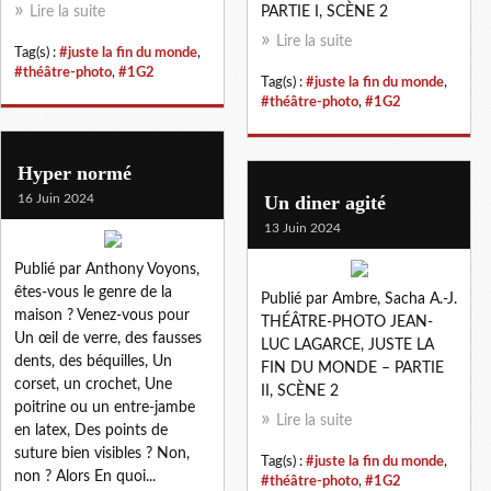
Lire la suite
PARTIE I, SCÈNE 2
Lire la suite
Tag(s) :
#juste la fin du monde
,
#théâtre-photo
,
#1G2
Tag(s) :
#juste la fin du monde
,
#théâtre-photo
,
#1G2
Hyper normé
16 Juin 2024
Un diner agité
13 Juin 2024
Publié par Anthony Voyons,
êtes-vous le genre de la
Publié par Ambre, Sacha A.-J.
maison ? Venez-vous pour
THÉÂTRE-PHOTO JEAN-
Un œil de verre, des fausses
LUC LAGARCE, JUSTE LA
dents, des béquilles, Un
FIN DU MONDE – PARTIE
corset, un crochet, Une
II, SCÈNE 2
poitrine ou un entre-jambe
Lire la suite
en latex, Des points de
suture bien visibles ? Non,
Tag(s) :
#juste la fin du monde
,
non ? Alors En quoi...
#théâtre-photo
,
#1G2