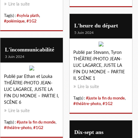
Lire la suite
Tag(s) :
#sylvia plath
,
#polémique
,
#1G2
L'heure du départ
5 Juin 2024
L'incommunicabilité
Publié par Stevann, Tyron
3 Juin 2024
THÉÂTRE-PHOTO JEAN-
LUC LAGARCE, JUSTE LA
FIN DU MONDE – PARTIE
Publié par Ethan et Louka
II, SCÈNE 1
THÉÂTRE-PHOTO JEAN-
Lire la suite
LUC LAGARCE, JUSTE LA
FIN DU MONDE – PARTIE I,
Tag(s) :
#juste la fin du monde
,
SCÈNE 6
#théâtre-photo
,
#1G2
Lire la suite
Tag(s) :
#juste la fin du monde
,
#théâtre-photo
,
#1G2
Dix-sept ans