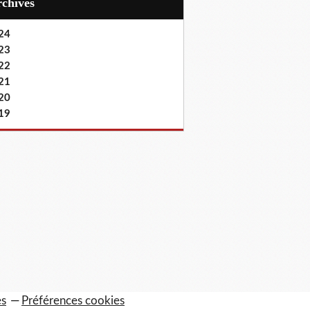
Archives
24
23
22
21
20
19
es
Préférences cookies