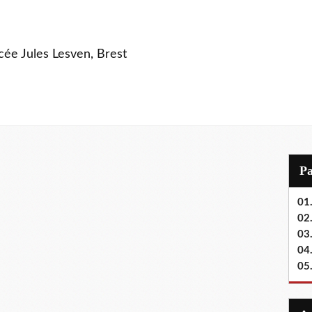
ycée Jules Lesven, Brest
P
01.
02.
03
04
05