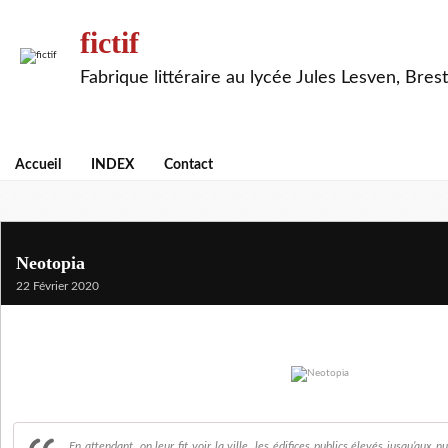
fictif
Fabrique littéraire au lycée Jules Lesven, Brest
Accueil
INDEX
Contact
Neotopia
22 Février 2020
En attendant, on leur fit voir la ville, les édifices publics élevés jusqu’aux 