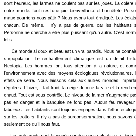
sont heureux, les larmes ne coulent pas sur les joues. La colère 
notre monde. Tout n'est que joie, bienveillance et honnêteté. Perso
maux pourrions-nous pâtir ? Nous avons tout éradiqué. Les éclats 
chacun. De même, il n'y a pas de guerre, car les habitants s
Personne ne cherche à être plus puissant qu'un autre. C’est nor
lotis.
Ce monde si doux et beau est un vrai paradis. Nous ne connais
surpopulation. Le réchauffement climatique est un détail his
Neotopia. Les hommes font tous attention à la nature, et com
l'environnement avec des moyens écologiques révolutionnaires, il 
effets de serre. Nous laissons cela aux autres mondes, imparfa
régulées. L'hiver, il fait froid, la neige domine la ville et la rend en
chaud. Tout est sous contrôle. Le niveau de la mer n'augmente pas
pas en danger et la banquise ne fond pas. Aucun feu ravageu
fabuleux. Les habitants sont toujours engagés dans l’effort écolog
sur les trottoirs. Il n'y a pas de surconsommation, nous savons ê
seulement ce qu'il nous faut.
Les vêtements sont fabriqués par des gens volontaires et bien tra