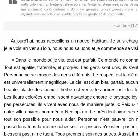
mille colonnes, les fontaines d’eau pure, les fontaines d’eau rose, celles de l
qui coulaient continuellement dans de grandes places pavées d’une e
répandaient une odeur semblable à celle du girofle et de la cannelle.
Candide (175
Aujourd'hui, nous accueillons un nouvel habitant. Je suis chargée de
je le vois arriver au loin, nous nous saluons et je commence sa vis
« Dans le monde où je vis, tout est parfait. Ce monde ne conna
Tout est égalité, fraternité, et progrès. Les gens sont unis, ils s'en
Personne ne se moque des gens différents. Le respect est la clé d
est universellement magnifique. Le ciel est d'un bleu parfait, aucun
beauté intacte des cieux. L'herbe est verte, les arbres ont des fe
Les fleurs colorées embellissent davantage encore le paysage idy
pas persécutés, ils vivent avec nous de manière juste. « Paix & 
notre ville-univers nommée « Neotopia ». Le président aime ses suj
tout son possible pour nous aider. Personne n'est pauvre, on 
possédons tous la même richesse. Les prisons n'existent pas ici,
blessent pas, ni ne tuent. Tous prennent soin des autres. Aussi, il 