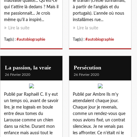
mauvaise qualité... Qu'est-ce
le sranan (créole surinamais,
qui t'attire là dedans ? Mais il
à partir de l'anglais et du
me passionnait... Je crois
portugais). L'année où nous
même qu'il a inspiré...
installâmes rue...
Lire la suite
Lire la suite
Tag(s) :
#autobiographie
Tag(s) :
#autobiographie
La passion, la vraie
Persécution
26 Février 2020
26 Février 2020
Publié par Raphaël C. Il y eut
Publié par Ambre Ils m'y
un temps où, avant de savoir
attendaient chaque jour.
lire, je me logeais en boule
Chaque jour je revenais,
entre deux tomes du
comme un rendez-vous que
Larousse comme un chien
nous avions fixé, un contrat
dans sa niche. Durant mon
silencieux. Je ne venais pas
enfance mais aussi tout le
les affronter. Ce n'était ni le