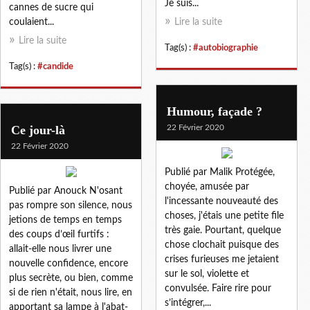
Je suis...
cannes de sucre qui
coulaient...
Lire la suite
Lire la suite
Tag(s) :
#autobiographie
Tag(s) :
#candide
Humour, façade ?
Ce jour-là
22 Février 2020
22 Février 2020
Publié par Malik Protégée,
choyée, amusée par
Publié par Anouck N'osant
l'incessante nouveauté des
pas rompre son silence, nous
choses, j'étais une petite file
jetions de temps en temps
très gaie. Pourtant, quelque
des coups d’œil furtifs :
chose clochait puisque des
allait-elle nous livrer une
crises furieuses me jetaient
nouvelle confidence, encore
sur le sol, violette et
plus secrète, ou bien, comme
convulsée. Faire rire pour
si de rien n'était, nous lire, en
s’intégrer,...
apportant sa lampe à l'abat-