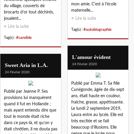
mon amie. C'est à l'école
du village, couverts de
maternelle...
brocarts d’or tout déchirés,
jouaient...
Lire la suite
Lire la suite
Tag(s) :
#autobiographie
Tag(s) :
#candide
L'amour évident
Sweet Aria in L.A.
24 Février 2020
24 Février 2020
Publié par Emma T. Sa fille
Cunégonde, âgée de dix-sept
Publié par Jeanne P. Ses
ans, était haute en couleur,
provisions lui manquèrent
fraîche, grasse, appétissante.
quand il fut en Hollande ;
Le lundi 2 septembre 2019,
mais ayant entendu dire que
Laura entre au lycée. Elle est
tout le monde était riche
très excitée et se fait
dans ce pays-là, et qu’on y
beaucoup d’illusions. Elle
était chrétien, il ne douta pas
pense que le lycée nous