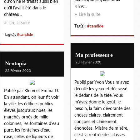
qu’on ne le traitât aussi bien
laisse...
qu’il l’avait été dans le
château...
Lire la suite
Lire la suite
Tag(s) :
#candide
Tag(s) :
#candide
Ma professeure
Neotopia
23 Février 2020
22 Février 2020
Publié par Yvon Vous m'avez
décollé les yeux et décrassé
Publié par Klervi et Emma D.
le dedans de la tête. Vous
En attendant, on leur fit voir
m'avez donné le goût, le
la ville, les édifices publics
besoin, la faim dévorante des
élevés jusqu’aux nues, les
choses claires, clairement
marchés ornés de mille
conçues et clairement
colonnes, les fontaines d’eau
énoncées. Misère de misère,
pure, les fontaines d’eau
c’est la rentrée des classes.
rose, celles de liqueurs de