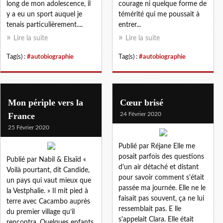
long de mon adolescence, il
courage ni quelque forme de
y a eu un sport auquel je
témérité qui me poussait à
tenais particulièrement....
entrer...
Lire la suite
Lire la suite
Tag(s) :
#autobiographie
Tag(s) :
#autobiographie
Mon périple vers la
Cœur brisé
France
24 Février 2020
25 Février 2020
Publié par Réjane Elle me
posait parfois des questions
Publié par Nabil & Elsaïd «
d'un air détaché et distant
Voilà pourtant, dit Candide,
pour savoir comment s'était
un pays qui vaut mieux que
passée ma journée. Elle ne le
la Vestphalie. » Il mit pied à
faisait pas souvent, ça ne lui
terre avec Cacambo auprès
ressemblait pas. E lle
du premier village qu’il
s'appelait Clara. Elle était
rencontra. Quelques enfants