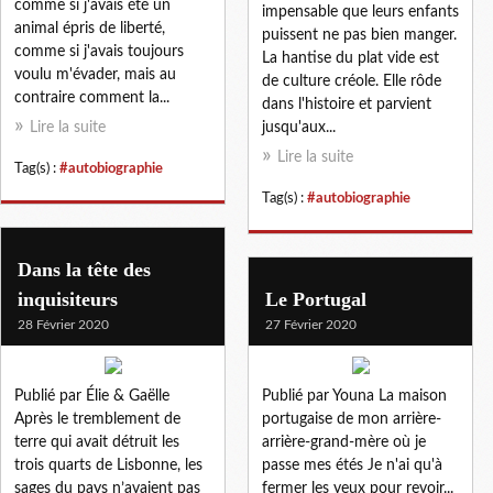
comme si j'avais été un
impensable que leurs enfants
animal épris de liberté,
puissent ne pas bien manger.
comme si j'avais toujours
La hantise du plat vide est
voulu m'évader, mais au
de culture créole. Elle rôde
contraire comment la...
dans l'histoire et parvient
Lire la suite
jusqu'aux...
Lire la suite
Tag(s) :
#autobiographie
Tag(s) :
#autobiographie
Dans la tête des
inquisiteurs
Le Portugal
28 Février 2020
27 Février 2020
Publié par Élie & Gaëlle
Publié par Youna La maison
Après le tremblement de
portugaise de mon arrière-
terre qui avait détruit les
arrière-grand-mère où je
trois quarts de Lisbonne, les
passe mes étés Je n'ai qu'à
sages du pays n’avaient pas
fermer les yeux pour revoir...