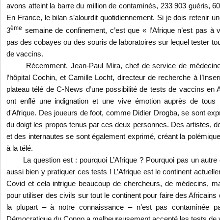
avons atteint la barre du million de contaminés, 233 903 guéris, 
En France, le bilan s’alourdit quotidiennement. Si je dois retenir u
ème
3
semaine de confinement, c’est que
« l’Afrique n’est pas à
pas des cobayes ou des souris de laboratoires sur lequel tester to
de vaccins.
Récemment, Jean-Paul Mira, chef de service de médecine in
l’hôpital Cochin, et Camille Locht, directeur de recherche à l’Inser
plateau télé de C-News d’une possibilité de tests de vaccins en A
ont enflé une indignation et une vive émotion auprès de tous 
d'Afrique. Des joueurs de foot, comme Didier Drogba, se sont expr
du doigt les propos tenus par ces deux personnes. Des artistes, des
et des internautes se sont également exprimé, créant la polémique
à la télé.
La question est : pourquoi L’Afrique ? Pourquoi pas un autre co
aussi bien y pratiquer ces tests ! L’Afrique est le continent actuel
Covid et cela intrigue beaucoup de chercheurs, de médecins, ma
pour utiliser des civils sur tout le continent pour faire des Africa
la plupart – à notre connaissance – n’est pas contaminée pa
Démocratique du Congo a malheureusement accepté les tests de 