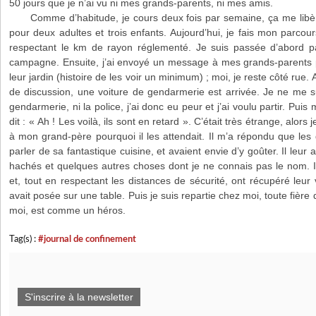
50 jours que je n’ai vu ni mes grands-parents, ni mes amis.
Comme d’habitude, je cours deux fois par semaine, ça me libèr
pour deux adultes et trois enfants. Aujourd’hui, je fais mon parcour
respectant le km de rayon réglementé. Je suis passée d’abord par
campagne. Ensuite, j’ai envoyé un message à mes grands-parents po
leur jardin (histoire de les voir un minimum) ; moi, je reste côté rue
de discussion, une voiture de gendarmerie est arrivée. Je ne me sui
gendarmerie, ni la police, j’ai donc eu peur et j’ai voulu partir. Pui
dit : « Ah ! Les voilà, ils sont en retard ». C’était très étrange, alors
à mon grand-père pourquoi il les attendait. Il m’a répondu que le
parler de sa fantastique cuisine, et avaient envie d’y goûter. Il leur
hachés et quelques autres choses dont je ne connais pas le nom. Ils
et, tout en respectant les distances de sécurité, ont récupéré le
avait posée sur une table. Puis je suis repartie chez moi, toute fièr
moi, est comme un héros.
Tag(s) :
#journal de confinement
S'inscrire à la newsletter