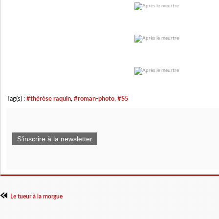
Tag(s) :
#thérèse raquin
,
#roman-photo
,
#S5
S'inscrire à la newsletter
Le tueur à la morgue