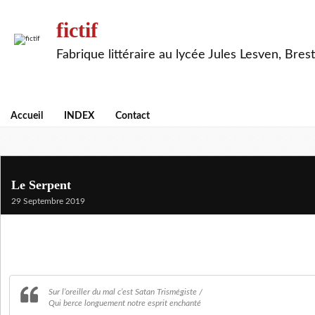
fictif
Fabrique littéraire au lycée Jules Lesven, Brest
Accueil
INDEX
Contact
Le Serpent
29 Septembre 2019
Sur l’oreiller du mal c’est Satan Trismégiste /
Qui berce longuement notre esprit enchanté