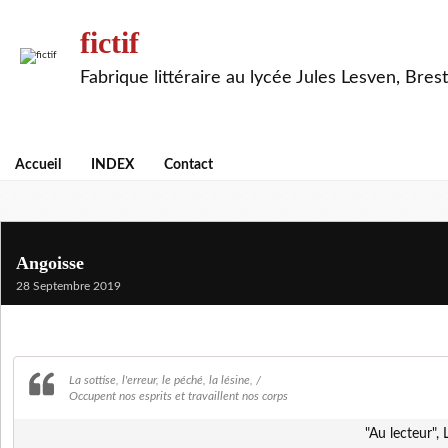
fictif
Fabrique littéraire au lycée Jules Lesven, Brest
Accueil
INDEX
Contact
Angoisse
28 Septembre 2019
La sottise, l'erreur, le péché, la lésine, /
Occupent nos esprits et travaillent nos corps
"Au lecteur",