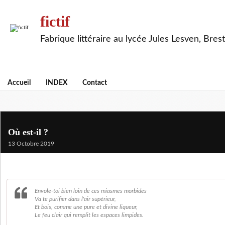
fictif
Fabrique littéraire au lycée Jules Lesven, Brest
Accueil
INDEX
Contact
Où est-il ?
13 Octobre 2019
Envole-toi bien loin de ces miasmes morbides
Va te purifier dans l'air supérieur,
Et bois, comme une pure et divine liqueur,
Le feu clair qui remplit les espaces limpides.