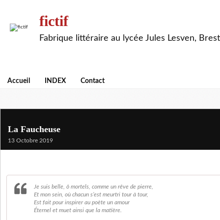
fictif
Fabrique littéraire au lycée Jules Lesven, Brest
Accueil
INDEX
Contact
La Faucheuse
13 Octobre 2019
Je suis belle, ô mortels, comme un rêve de pierre,
Et mon sein, où chacun s’est meurtri tour à tour,
Est fait pour inspirer au poète un amour
Éternel et muet ainsi que la matière.