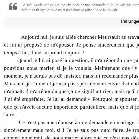
Le soir, Marie est venue me chercher et m'a demandé si je voulais me marie
cela m'était égal et que nous pourrions le faire si elle le voulait.
L'étrange
Aujourd'hui, je suis allée chercher Meursault au travai
et lui ai proposé de m'épouser. Je pense sincèrement que je
temps à lui, il me surprend toujours !
Quand je lui ai posé la question, il m'a répondu que ça lu
pouvions nous marier, si je le voulais. Maintenant que j'y
moment, je n'aurais pas dû insister, mais lui redemander plus t
Mais moi je l'aime et je n'ai pas spécialement envie d'attend
m'aimait, il m'a répondu que ça ne signifiait rien, mais qu'il
J’ai été stupéfaite. Je lui ai demandé « Pourquoi m'épouser 
que ça n'avait aucune importance particulière, mais que si je
faire.
Ce n'est pas une réponse à une demande en mariage. Il 
sincèrement mais moi, si ! Je ne sais pas quoi faire. Je tr
comme pour moi, de nous marier alors que ce n'est pas désir