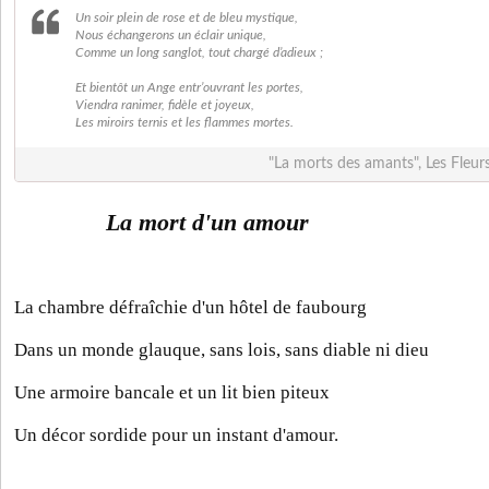
Un soir plein de rose et de bleu mystique,
Nous échangerons un éclair unique,
Comme un long sanglot, tout chargé d’adieux ;
Et bientôt un Ange entr’ouvrant les portes,
Viendra ranimer, fidèle et joyeux,
Les miroirs ternis et les flammes mortes.
"La morts des amants", Les Fleur
La mort d'un amour
La chambre défraîchie d'un hôtel de faubourg
Dans un monde glauque, sans lois, sans diable ni dieu
Une armoire bancale et un lit bien piteux
Un décor sordide pour un instant d'amour.