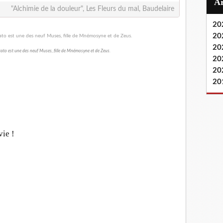
"Alchimie de la douleur", Les Fleurs du mal, Baudelaire
20
20
20
rato est une des neuf Muses, fille de Mnémosyne et de Zeus.
20
20
20
vie !