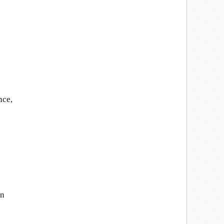
nce,
on