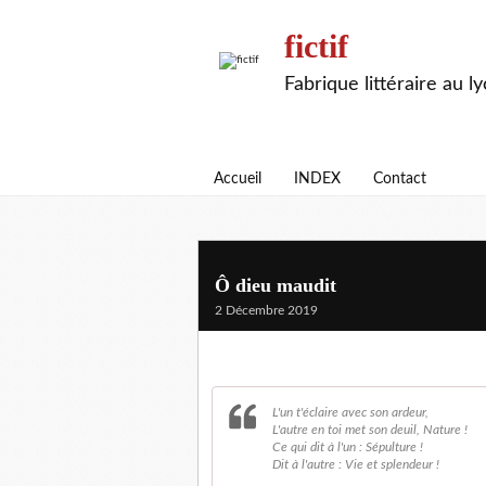
fictif
Fabrique littéraire au l
Accueil
INDEX
Contact
Ô dieu maudit
2 Décembre 2019
L'un t'éclaire avec son ardeur,
L'autre en toi met son deuil, Nature !
Ce qui dit à l'un : Sépulture !
Dit à l'autre : Vie et splendeur !