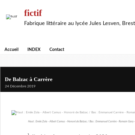
fictif
Fabrique littéraire au lycée Jules Lesven, Brest
Accueil
INDEX
Contact
De Balzac à Carrère
24 Décembre 2019
Haut : Emile Zola - Albert Camus - Honoré de Balzac / Bas : Emmanuel Carrère - Romain Gary