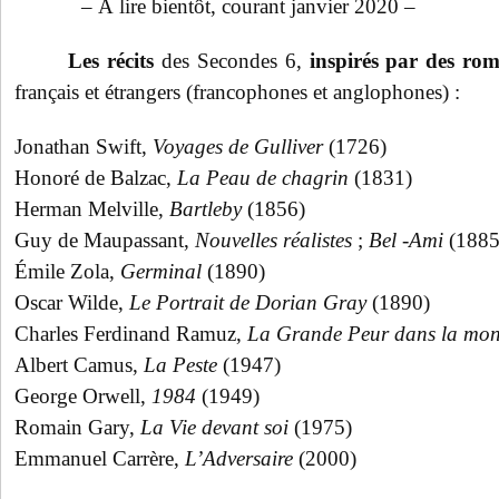
– À lire bientôt, courant janvier 2020 –
Les récits
des Secondes 6,
inspirés par des rom
français et étrangers (francophones et anglophones) :
Jonathan Swift,
Voyages de Gulliver
(1726)
Honoré de Balzac,
La Peau de chagrin
(1831)
Herman Melville,
Bartleby
(1856)
Guy de Maupassant,
Nouvelles réalistes
;
Bel -Ami
(1885
Émile Zola,
Germinal
(1890)
Oscar Wilde,
Le Portrait de Dorian Gray
(1890)
Charles Ferdinand Ramuz,
La Grande Peur dans la mo
Albert Camus,
La Peste
(1947)
George Orwell,
1984
(1949)
Romain Gary,
La Vie devant soi
(1975)
Emmanuel Carrère,
L’Adversaire
(2000)