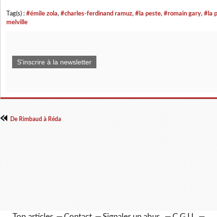
Tag(s) :
#émile zola
,
#charles-ferdinand ramuz
,
#la peste
,
#romain gary
,
#la 
melville
S'inscrire à la newsletter
De Rimbaud à Réda
Top articles
Contact
Signaler un abus
C.G.U.