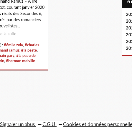
inand Ramuz – À lire
tôt, courant janvier 2020
s récits des Secondes 6,
20
irés par des romanciers
20
uvellistes...
20
re la suite
20
20
) :
#émile zola
,
#charles-
20
inand ramuz
,
#la peste
,
ain gary
,
#la peau de
rin
,
#herman melville
Signaler un abus
C.G.U.
Cookies et données personnell