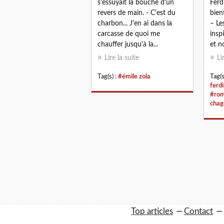
s'essuyait la bouche d'un
Ferd
revers de main. - C'est du
bien
charbon... J'en ai dans la
– Le
carcasse de quoi me
insp
chauffer jusqu'à la...
et no
Lire la suite
Li
Tag(s) :
#émile zola
Tag(s
ferd
#rom
chag
Top articles
Contact