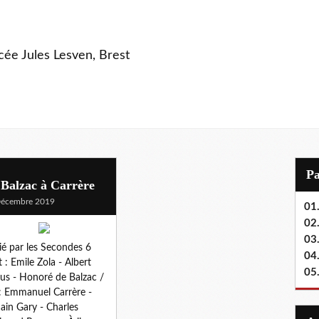
ycée Jules Lesven, Brest
P
Balzac à Carrère
Décembre 2019
01.
02.
03
ié par les Secondes 6
04
 : Emile Zola - Albert
05
s - Honoré de Balzac /
: Emmanuel Carrère -
in Gary - Charles