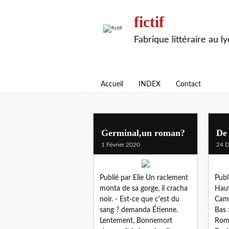
fictif
Fabrique littéraire au l
Accueil
INDEX
Contact
emile zola
Germinal,un roman?
De 
1 Février 2020
24 
Publié par Elie Un raclement
Publ
monta de sa gorge, il cracha
Haut
noir. - Est-ce que c'est du
Camu
sang ? demanda Étienne.
Bas 
Lentement, Bonnemort
Roma