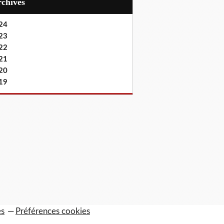
Archives
24
23
22
21
20
19
es
Préférences cookies