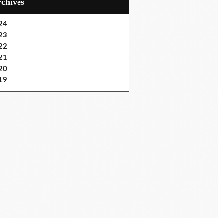
Archives
24
23
22
21
20
19