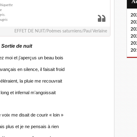
chiquette
te
ris.
20
ougris
20
20
EFFET DE NUIT/Poèmes saturniens/Paul Verlaine
20
20
Sortie de nuit
20
ez moi et j'aperçus un beau bois
'avançais en silence, il faisait froid
léraient, la pluie me recouvrait
ong et infernal m'angoissait
voix me disait de courir « loin »
s plus et je ne pensais à rien