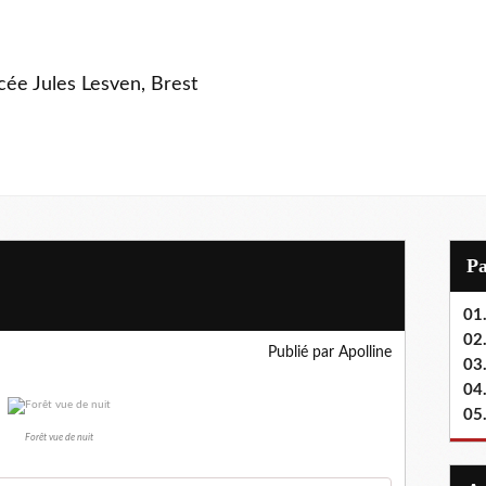
ycée Jules Lesven, Brest
P
01.
02.
Publié par Apolline
03
04
05
Forêt vue de nuit