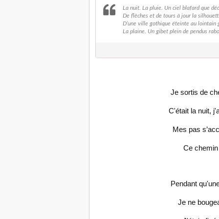
La nuit. La pluie. Un ciel blafard que dé
De flèches et de tours à jour la silhouet
D’une ville gothique éteinte au lointain g
La plaine. Un gibet plein de pendus rab
Je sortis de ch
C'était la nuit, j
Mes pas s’accé
Ce chemin l
Pendant qu'une 
Je ne bougeai