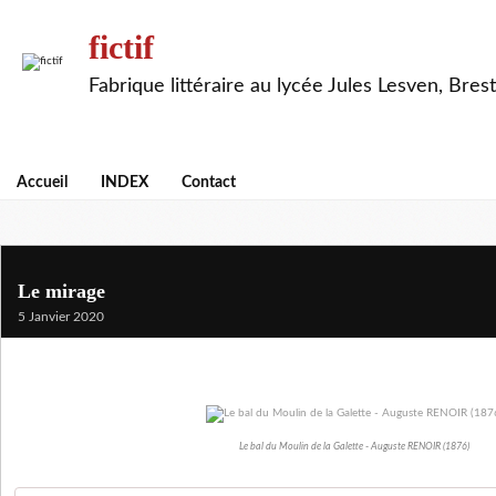
fictif
Fabrique littéraire au lycée Jules Lesven, Brest
Accueil
INDEX
Contact
Le mirage
5 Janvier 2020
Le bal du Moulin de la Galette - Auguste RENOIR (1876)