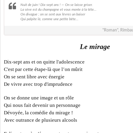
Nuit de juin ! Dix-sept ans ! — On se laisse griser.
La sève est du champagne et vous monte à la tête…
On divague ; on se sent aux lèvres un baiser
Qui palpite là, comme une petite bête…
"Roman", Rimbau
Le mirage
Dix-sept ans et on quitte l'adolescence
C'est par cette étape-là que l’on mûrit
On se sent libre avec énergie
De vivre avec trop d'imprudence
On se donne une image et un rôle
Qui nous fait devenir un personnage
Dévoyée, la comédie du mirage !
Avec outrance de plusieurs alcools