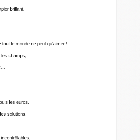
ier brillant,
que tout le monde ne peut qu’aimer !
s les champs,
nt…
puis les euros.
es solutions,
incontrôlables,