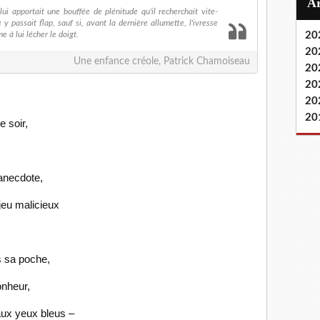
ui apportait une bouffée de plénitude qu'il recherchait vite-
 y passait flap, sauf si, avant la dernière allumette, l'ivresse
 à lui lécher le doigt.
20
20
Une enfance créole, Patrick Chamoiseau
20
20
20
20
le soir,
 anecdote,
 jeu malicieux
s sa poche,
bonheur,
aux yeux bleus –