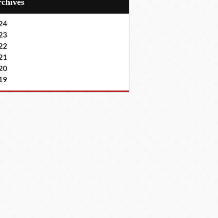
Archives
24
23
22
21
20
19