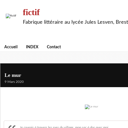
fictif
Fabrique littéraire au lycée Jules Lesven, Brest
Accueil
INDEX
Contact
Le mur
9 Mars 2020
Je courais à travers les rues du village, mon sac à dos avec moi.