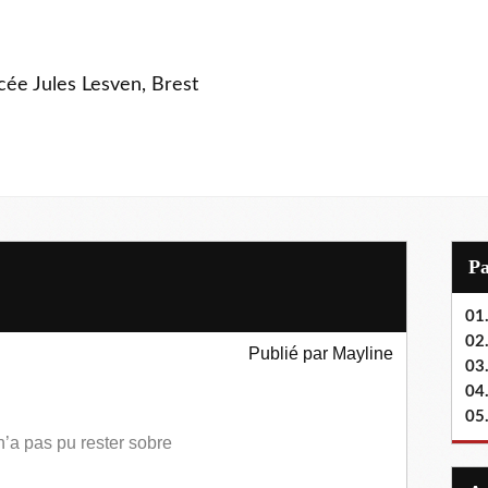
ycée Jules Lesven, Brest
P
01.
02.
Publié par Mayline
03
04
05
n’a pas pu rester sobre