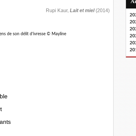
Rupi Kaur,
Lait et miel
(2014)
20
20
20
ens de son délit d’ivresse © Mayline
20
20
20
able
t
fants