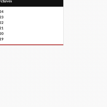
Archives
24
23
22
21
20
19