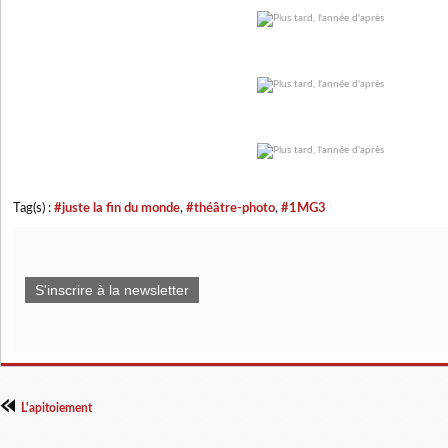
Tag(s) :
#juste la fin du monde
,
#théâtre-photo
,
#1MG3
S'inscrire à la newsletter
L'apitoiement