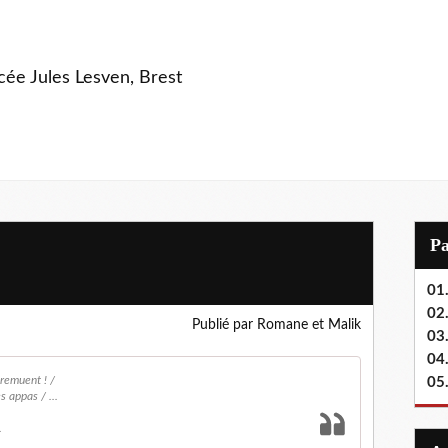
ycée Jules Lesven, Brest
P
01.
02.
Publié par Romane et Malik
03
04
s remuent ! /
05
 appas / ...
.