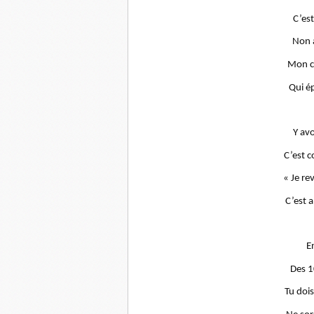
C’es
Non a
Mon cœ
Qui ép
Y avo
C’est 
« Je rev
C’est a
E
Des 1
Tu doi