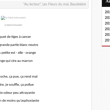
"Au lecteur", Les Fleurs du mal, Baudelaire
20
20
20
Le fatal instrument
20
20
uet de tiges à cancer
20
 grande partie blanc neutre
 petite est - elle - orange
nge qui vire au marron
oche, ça pue, ça rend mal
ire, je souffle, ça pollue
tte odeur peu attrayante
en de moins qu'asphyxiante