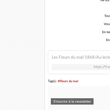
Ne sor
Tout
Vous
En te
En
Les Fleurs du mal/1868/Au lect
https://fr
Tag(s) :
#fleurs du mal
S'inscrire à la newsletter