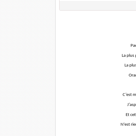
Paq
La plus
La plus
Ora
C’est m
J’asp
Et ce
N'est ri