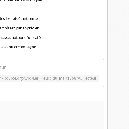
s jamais sans ton briquet
es les fois étant tenté
 finissez par apprécier
rrasse, autour d’un café
 solo ou accompagné
eur
.wikisource.org/wiki/Les_Fleurs_du_mal/1868/Au_lecteur