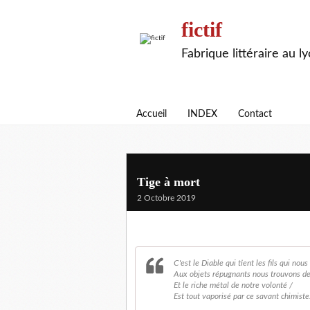
fictif
Fabrique littéraire au l
Accueil
INDEX
Contact
Tige à mort
2 Octobre 2019
C'est le Diable qui tient les fils qui nou
Aux objets répugnants nous trouvons des
Et le riche métal de notre volonté /
Est tout vaporisé par ce savant chimiste