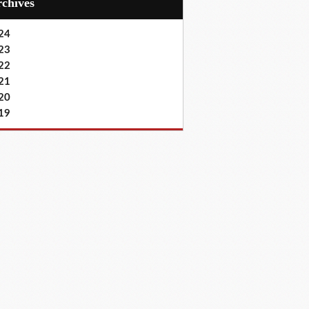
Archives
24
23
22
21
20
19