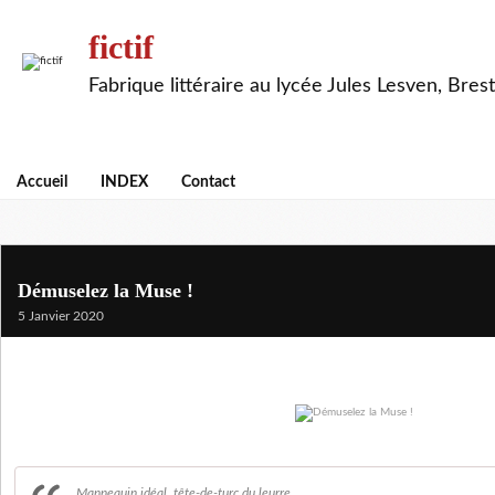
fictif
Fabrique littéraire au lycée Jules Lesven, Brest
Accueil
INDEX
Contact
Démuselez la Muse !
5 Janvier 2020
Mannequin idéal, tête-de-turc du leurre,