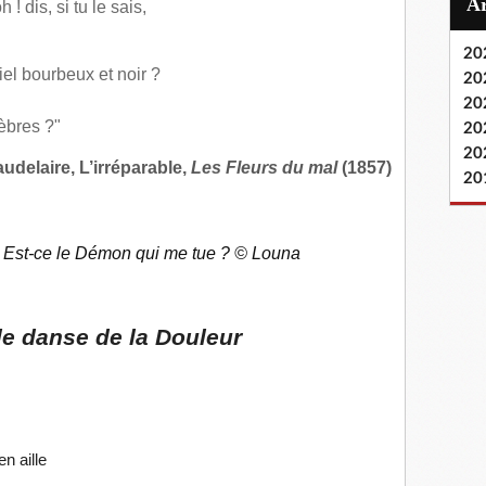
h ! dis, si tu le sais,
20
ciel bourbeux et noir ?
20
20
èbres ?"
20
20
udelaire, L’irréparable,
Les Fleurs du mal
(1857)
20
. Est-ce le Démon qui me tue ?
© Louna
le danse de la Douleur
n aille