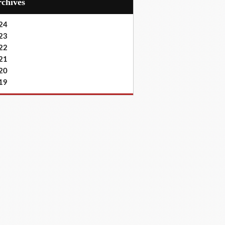
Archives
24
23
22
21
20
19