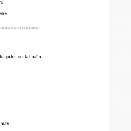
rd
être
 qui les ont fait naître
chute