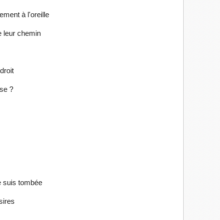
ment à l'oreille
e leur chemin
droit
se ?
je suis tombée
ésires