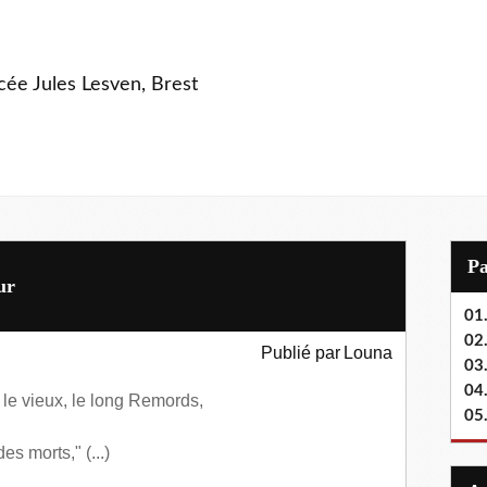
ycée Jules Lesven, Brest
P
ur
01.
02.
Publié par
Louna
03
04
 le vieux, le long Remords,
05
des morts,"
(...)