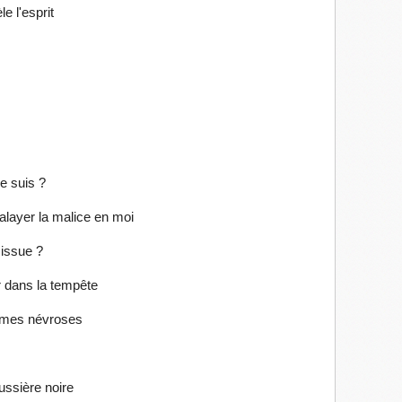
e l'esprit
e suis ?
balayer la malice en moi
 issue ?
 dans la tempête
r mes névroses
ussière noire