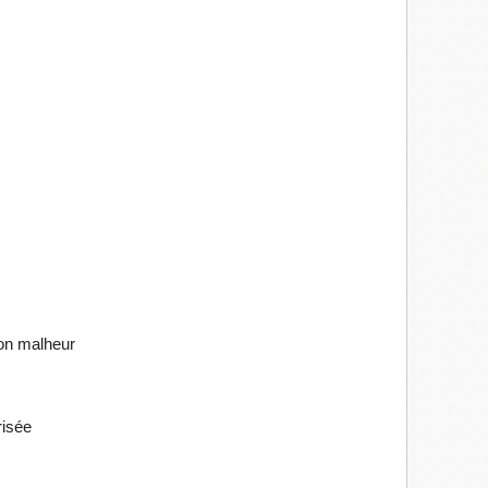
mon malheur
risée