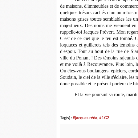
de maisons, d'immeubles et de commerces
quelques trésors cachés d'un autrefois m
maisons grises toutes semblables les un
majestueux. Des noms me viennent en tê
rappelle-toi Jacques Prévert. Mon regard 
C'est de ce ciel que le feu est tombé. C
loquaces et guillerets tels des témoins
d'espoir. Tout au bout de la rue de Siam,
ville du Ponant ! Des témoins rajeunis 
et me voilà à Recouvrance. Plus loin, 
Où êtes-vous boulangers, épiciers, cord
Soudain, le ciel de la ville s'éclaire, les
donc possible et le présent porteur de bie
Et la vie poursuit sa route, mar
Tag(s) :
#jacques réda
,
#1G2