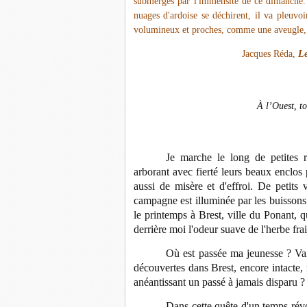
submergés par l'immensité de ce dimanche. 
nuages d'ardoise se déchirent, il va pleuvoi
volumineux et proches, comme une aveugle,
Jacques Réda,
Le
À l’Ouest, t
Je marche le long de petites r
arborant avec fierté leurs beaux enclos
aussi de misère et d'effroi. De petits
campagne est illuminée par les buissons
le printemps à Brest, ville du Ponant, qui
derrière moi l'odeur suave de l'herbe fr
Où est passée ma jeunesse ? Va
découvertes dans Brest, encore intacte,
anéantissant un passé à jamais disparu ?
Dans cette quête d'un temps révol