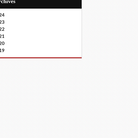
Archives
24
23
22
21
20
19