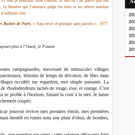
Et moi je poursuis mon chemin, le nez en l'air parce que des
r, la lumière qui l'annonce palpe les toits et les arbres soudain
 n'oubliant rien.
20
20
s Ruines de Paris
, « Sans bruit et presque sans paroles », 1977
20
20
20
oujours plus à l’Ouest, le Ponant
20
outes campagnardes, traversant de minuscules villages
 paroissiaux, témoins de temps de dévotion, de fêtes mais
 villages occultés me regardent, moi simple passante. La
 de rhododendrons tachés de rouge, rose, et orange. C'est
 se profile à l'horizon, faisant la cour à la mer. Je laisse
aichement coupée.
is-je pouvoir revivre mes premiers émois, mes premières
 mais bientôt en ruines sous une pluie d'obus, de bombes,
u, une question me vient : cette créature effrayante faite