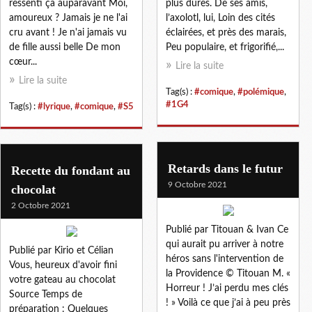
ressenti ça auparavant Moi,
plus dures. De ses amis,
amoureux ? Jamais je ne l'ai
l’axolotl, lui, Loin des cités
cru avant ! Je n'ai jamais vu
éclairées, et près des marais,
de fille aussi belle De mon
Peu populaire, et frigorifié,...
cœur...
Lire la suite
Lire la suite
Tag(s) :
#comique
,
#polémique
,
#1G4
Tag(s) :
#lyrique
,
#comique
,
#S5
Retards dans le futur
Recette du fondant au
9 Octobre 2021
chocolat
2 Octobre 2021
Publié par Titouan & Ivan Ce
qui aurait pu arriver à notre
Publié par Kirio et Célian
héros sans l'intervention de
Vous, heureux d'avoir fini
la Providence © Titouan M. «
votre gateau au chocolat
Horreur ! J’ai perdu mes clés
Source Temps de
! » Voilà ce que j’ai à peu près
préparation : Quelques